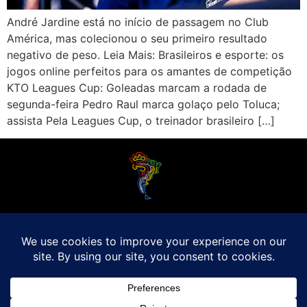
André Jardine está no início de passagem no Club
América, mas colecionou o seu primeiro resultado
negativo de peso. Leia Mais: Brasileiros e esporte: os
jogos online perfeitos para os amantes de competição
KTO Leagues Cup: Goleadas marcam a rodada de
segunda-feira Pedro Raul marca golaço pelo Toluca;
assista Pela Leagues Cup, o treinador brasileiro […]
O Futebol Latino sabe que a alegria do esporte bretão do continente americano
é bem mais do que Brasil, Argentina e Uruguai. Isso porque o amante da bola
quer mesmo é saber de tudo, desde a final do Brasileirão até a 5a rodada do
Peruano, com a mesma seriedade e com a mesma paixão.
Leia Mais
Entre em contato conosco:
comercial@futebolatino.com.br