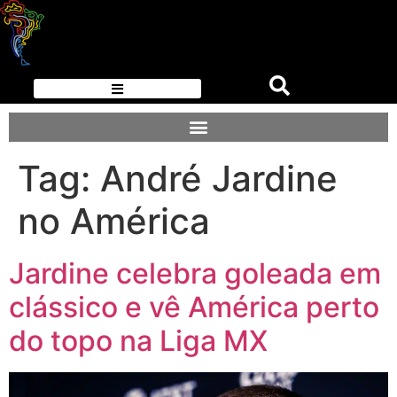
Tag:
André Jardine
no América
Jardine celebra goleada em
clássico e vê América perto
do topo na Liga MX