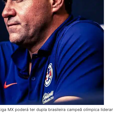
Liga MX poderá ter dupla brasileira campeã olímpica lidera