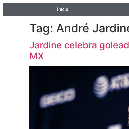
Início
Tag:
André Jardin
Jardine celebra golead
MX