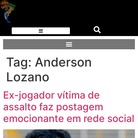
Tag:
Anderson
Lozano
Ex-jogador vítima de
assalto faz postagem
emocionante em rede social