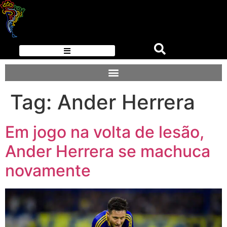
Tag:
Ander Herrera
Em jogo na volta de lesão,
Ander Herrera se machuca
novamente