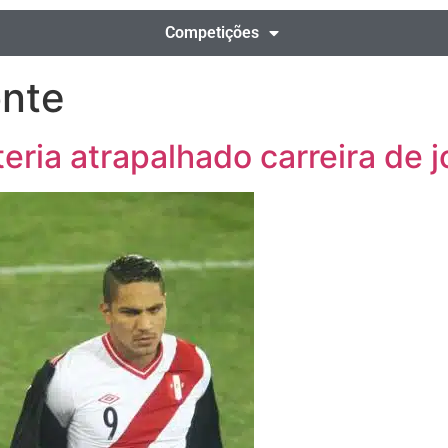
Competições
nte
teria atrapalhado carreira de