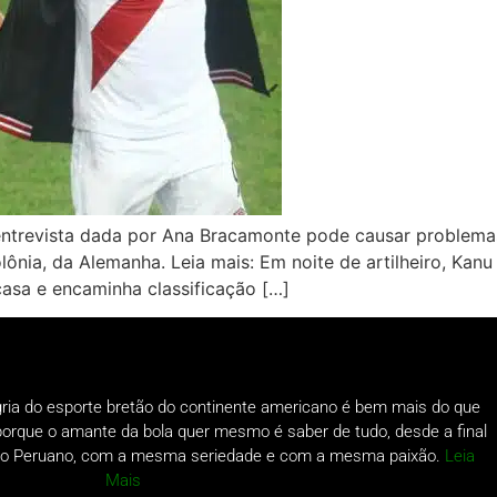
ntrevista dada por Ana Bracamonte pode causar problemas 
ônia, da Alemanha. Leia mais: Em noite de artilheiro, Kanu 
casa e encaminha classificação […]
gria do esporte bretão do continente americano é bem mais do que
o porque o amante da bola quer mesmo é saber de tudo, desde a final
a do Peruano, com a mesma seriedade e com a mesma paixão.
Leia
Mais