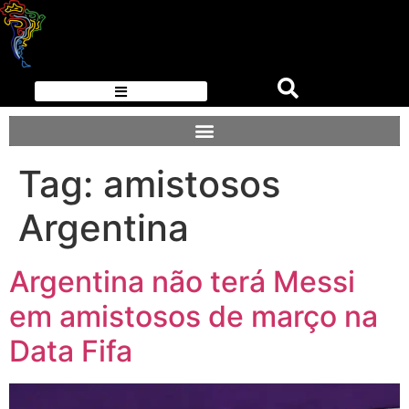
Tag:
amistosos
Argentina
Argentina não terá Messi
em amistosos de março na
Data Fifa