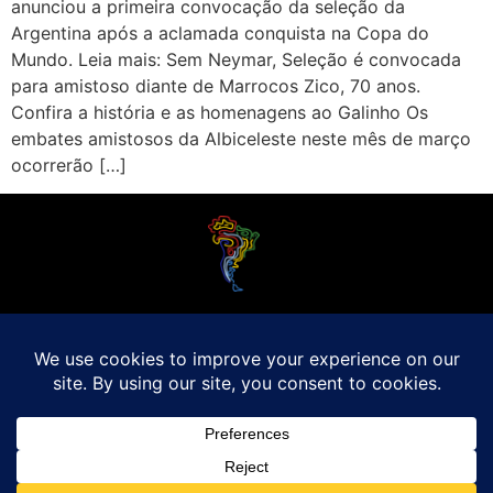
anunciou a primeira convocação da seleção da
Argentina após a aclamada conquista na Copa do
Mundo. Leia mais: Sem Neymar, Seleção é convocada
para amistoso diante de Marrocos Zico, 70 anos.
Confira a história e as homenagens ao Galinho Os
embates amistosos da Albiceleste neste mês de março
ocorrerão […]
O Futebol Latino sabe que a alegria do esporte bretão do continente americano
é bem mais do que Brasil, Argentina e Uruguai. Isso porque o amante da bola
quer mesmo é saber de tudo, desde a final do Brasileirão até a 5a rodada do
Peruano, com a mesma seriedade e com a mesma paixão.
Leia Mais
Entre em contato conosco:
comercial@futebolatino.com.br
© Futebol Latino - Todos os Direitos Reservados - 2021