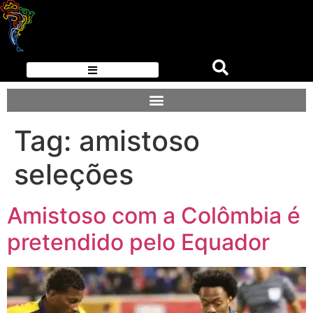
Tag:
amistoso
seleções
Amistoso com a Colômbia é
pretendido pelo Equador