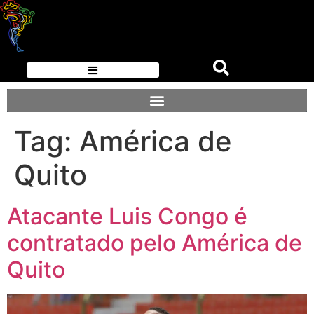
Tag:
América de
Quito
Atacante Luis Congo é
contratado pelo América de
Quito