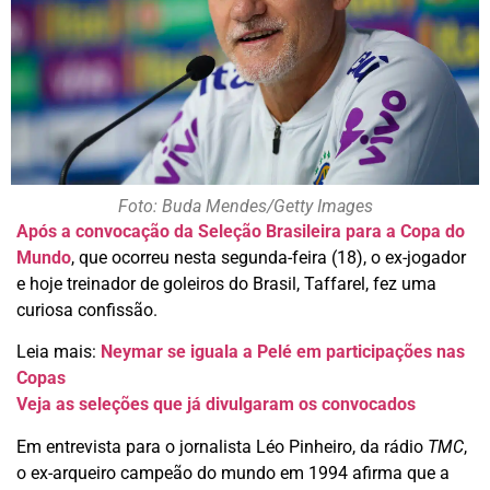
Foto: Buda Mendes/Getty Images
Após a convocação da Seleção Brasileira para a Copa do
Mundo
, que ocorreu nesta segunda-feira (18), o ex-jogador
e hoje treinador de goleiros do Brasil, Taffarel, fez uma
curiosa confissão.
Leia mais:
Neymar se iguala a Pelé em participações nas
Copas
Veja as seleções que já divulgaram os convocados
Em entrevista para o jornalista Léo Pinheiro, da rádio
TMC
,
o ex-arqueiro campeão do mundo em 1994 afirma que a