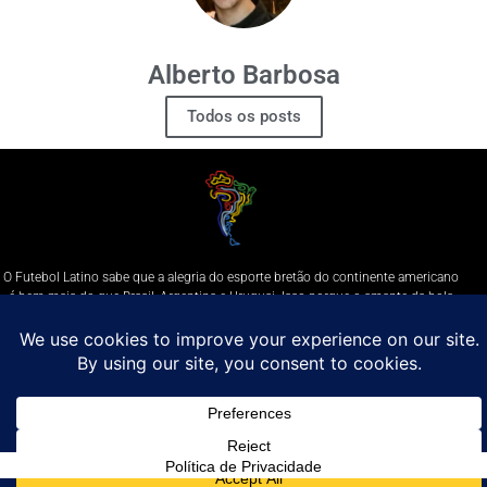
Alberto Barbosa
Todos os posts
O Futebol Latino sabe que a alegria do esporte bretão do continente americano
é bem mais do que Brasil, Argentina e Uruguai. Isso porque o amante da bola
quer mesmo é saber de tudo, desde a final do Brasileirão até a 5a rodada do
Peruano, com a mesma seriedade e com a mesma paixão.
Leia Mais
Entre em contato conosco:
comercial@futebolatino.com.br
© Futebol Latino - Todos os Direitos Reservados - 2021
Política de Privacidade