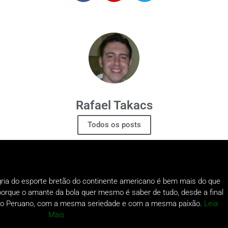
Rafael Takacs
Todos os posts
gria do esporte bretão do continente americano é bem mais do que
o porque o amante da bola quer mesmo é saber de tudo, desde a final
a do Peruano, com a mesma seriedade e com a mesma paixão.
Leia
Mais