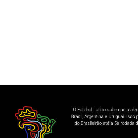
O Futebol Latino sabe que a ale
Brasil, Argentina e Uruguai. Iss
do Brasileirão até a 5a rodad