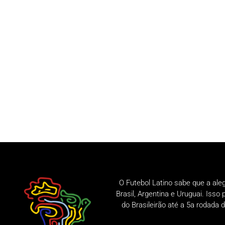
O Futebol Latino sabe que a ale
Brasil, Argentina e Uruguai. Iss
do Brasileirão até a 5a rodad