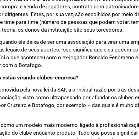
o compra e venda de jogadores, contrato com patrocinadore
r dirigentes. Estes, por sua vez, são escolhidos por meio 
 de time para time (número de pessoas que podem votar, te
Na teoria, os donos da instituição são seus torcedores.
quando ele deixa de ser uma associação para virar uma em
as legais de seus aportes. Isso significa que eles podem c
Foi o que aconteceu com o ex-jogador Ronaldo Fenômeno e 
r com o Botafogo.
os estão virando clubes-empresa?
ovida pela nova lei da SAF, a principal razão por trás de
sociação, visto como ultrapassado por afundar os clubes e
r Cruzeiro e Botafogo, por exemplo – das quais é muito difí
ta como um modelo mais moderno, ligado à profissionalizaçã
ização do clube enquanto produto. Tudo que possa significa