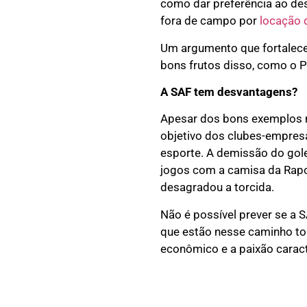
como dar preferência ao de
fora de campo por
locação 
Um argumento que fortalece
bons frutos disso, como o P
A SAF tem desvantagens?
Apesar dos bons exemplos n
objetivo dos clubes-empresa
esporte. A demissão do golei
jogos com a camisa da Rapo
desagradou a torcida.
Não é possível prever se a S
que estão nesse caminho tor
econômico e a paixão caracte