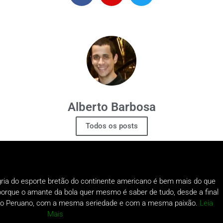
Alberto Barbosa
Todos os posts
gria do esporte bretão do continente americano é bem mais do que
o porque o amante da bola quer mesmo é saber de tudo, desde a final
a do Peruano, com a mesma seriedade e com a mesma paixão.
Leia
Mais