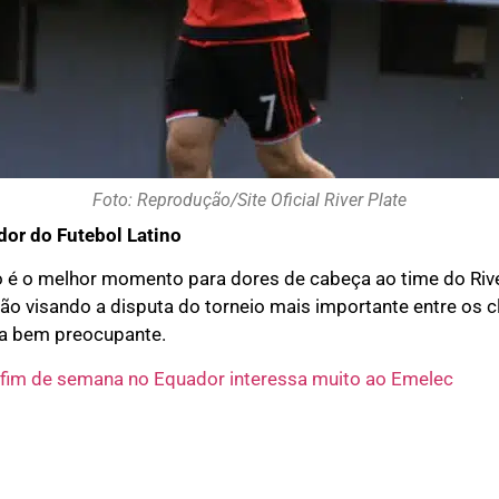
Foto: Reprodução/Site Oficial River Plate
dor do Futebol Latino
é o melhor momento para dores de cabeça ao time do River
o visando a disputa do torneio mais importante entre os c
ia bem preocupante.
 fim de semana no Equador interessa muito ao Emelec