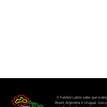
O Futebol Latino sabe que a ale
Brasil, Argentina e Uruguai. Iss