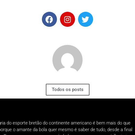
Todos os posts
gria do esporte bretão do continente americano é bem mais do que
o porque o amante da bola quer mesmo é saber de tudo, desde a final