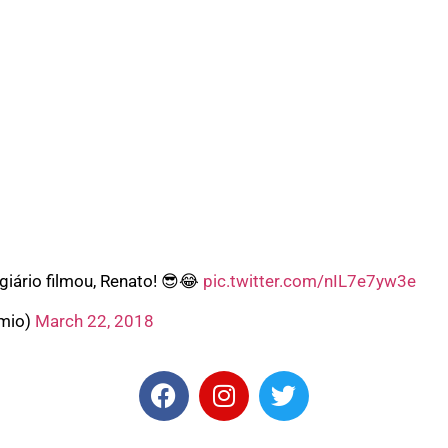
giário filmou, Renato! 😎😂
pic.twitter.com/nIL7e7yw3e
mio)
March 22, 2018