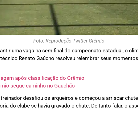
Foto: Reprodução Twitter Grêmio
rantir uma vaga na semifinal do campeonato estadual, o cli
técnico Renato Gaúcho resolveu relembrar seus momentos 
agem após classificação do Grêmio
rêmio segue caminho no Gauchão
 treinador desafiou os arqueiros e começou a arriscar chute
ia do clube se havia gravado o chute. De tanto falar, o ass