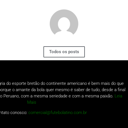
Todos os posts
gria do esporte bretão do continente americano é bem mais do que
o porque o amante da bola quer mesmo é saber de tudo, desde a final
a do Peruano, com a mesma seriedade e com a mesma paixão.
Leia
Mais
ntato conosco:
comercial@futebolatino.com.br