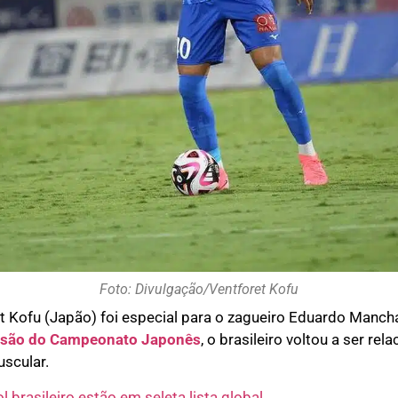
Foto: Divulgação/Ventforet Kofu
et Kofu (Japão) foi especial para o zagueiro Eduardo Mancha
isão do Campeonato Japonês
, o brasileiro voltou a ser r
uscular.
l brasileiro estão em seleta lista global