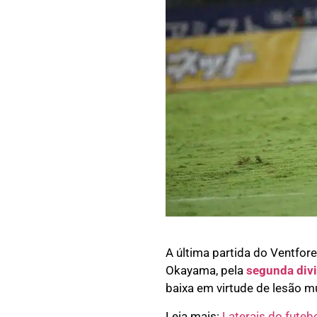
A última partida do Ventfor
Okayama, pela
segunda div
baixa em virtude de lesão m
Leia mais:
Laterais do futebo