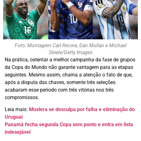
Foto: Montagem Carl Recine, Dan Mullan e Michael
Steele/Getty Images
Na prática, ostentar a melhor campanha da fase de grupos
da Copa do Mundo não garante vantagem para as etapas
seguintes. Mesmo assim, chama a atenção o fato de que,
após a disputa das chaves, somente três seleções
acabaram esse período com três vitórias nos três
compromissos.
Leia mais:
Muslera se desculpa por falha e eliminação do
Uruguai
Panamá fecha segunda Copa sem ponto e entra em lista
indesejável