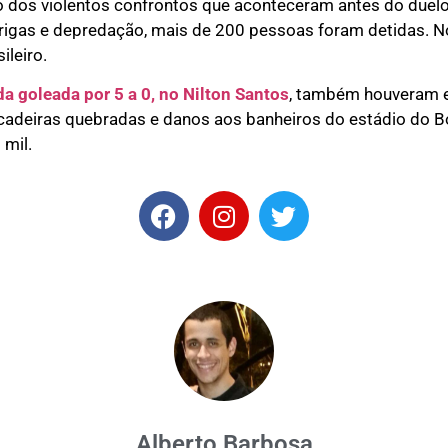
o dos violentos confrontos que aconteceram antes do duelo 
rigas e depredação, mais de 200 pessoas foram detidas. No
leiro.
da goleada por 5 a 0, no Nilton Santos
, também houveram e
e cadeiras quebradas e danos aos banheiros do estádio do B
 mil.
Alberto Barbosa