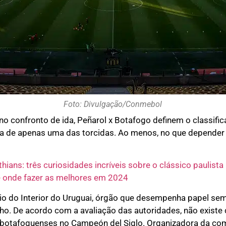
Foto: Divulgação/Conmebol
no confronto de ida, Peñarol x Botafogo definem o classifi
a de apenas uma das torcidas. Ao menos, no que depender
hians: três curiosidades incríveis sobre o clássico paulista
 onde fazer as melhores em 2024
rio do Interior do Uruguai, órgão que desempenha papel sem
nho. De acordo com a avaliação das autoridades, não existe 
botafoguenses no Campeón del Siglo. Organizadora da comp