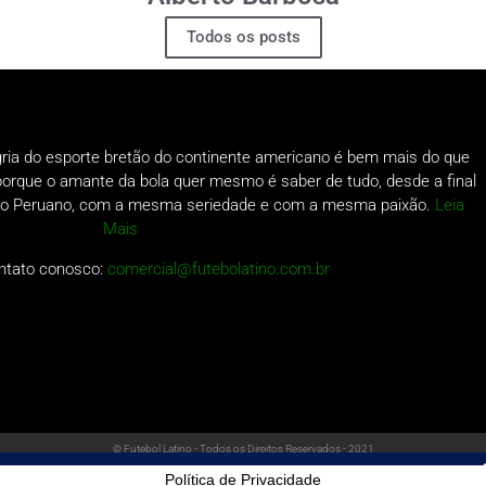
Todos os posts
gria do esporte bretão do continente americano é bem mais do que
o porque o amante da bola quer mesmo é saber de tudo, desde a final
a do Peruano, com a mesma seriedade e com a mesma paixão.
Leia
Mais
ntato conosco:
comercial@futebolatino.com.br
© Futebol Latino - Todos os Direitos Reservados - 2021
Política de Privacidade