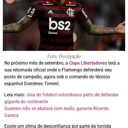
Foto: Divulgação
No próximo mês de setembro, a
Copa Libertadores
terá a
sua retomada oficial onde o Flamengo defenderá seu
posto de campeão, agora sob o comando do técnico
espanhol Domènec Torrent.
Leia mais:
Joia do futebol colombiano perto de defender
gigante do continente
Guerrero não se abalará com lesão, garante Ricardo
Gareca
Existe um clima de desconfiança por parte da torcida