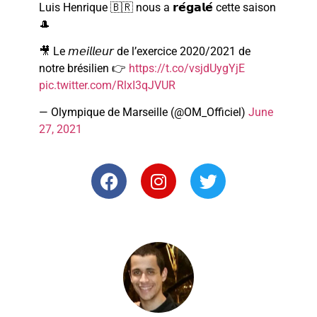
Luis Henrique 🇧🇷 nous a 𝗿𝗲́𝗴𝗮𝗹𝗲́ cette saison
🎩
🎥 Le 𝘮𝘦𝘪𝘭𝘭𝘦𝘶𝘳 de l’exercice 2020/2021 de
notre brésilien 👉
https://t.co/vsjdUygYjE
pic.twitter.com/RlxI3qJVUR
— Olympique de Marseille (@OM_Officiel)
June
27, 2021