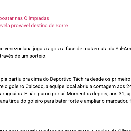
apostar nas Olimpíadas
evela provável destino de Borré
ipe venezuelana jogará agora a fase de mata-mata da Sul-Am
través de um sorteio.
impia partiu pra cima do Deportivo Táchira desde os primei
 o goleiro Caicedo, a equipe local abriu a contagem aos 2
raguaios. E não parou por aí. Momentos depois, aos 31, 
ana tirou do goleiro para bater forte e ampliar o marcador