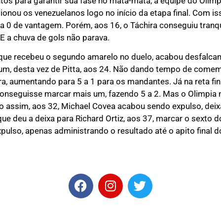
ntos para garantir sua fase no mata-mata, a equipe do Oli
ionou os venezuelanos logo no início da etapa final. Com is
 a 0 de vantagem. Porém, aos 16, o Táchira conseguiu tranqu
E a chuva de gols não parava.
que recebeu o segundo amarelo no duelo, acabou desfalcand
um, desta vez de Pitta, aos 24. Não dando tempo de comemo
, aumentando para 5 a 1 para os mandantes. Já na reta fina
onseguisse marcar mais um, fazendo 5 a 2. Mas o Olimpia n
 assim, aos 32, Michael Covea acabou sendo expulso, dei
e deu a deixa para Richard Ortiz, aos 37, marcar o sexto d
ulso, apenas administrando o resultado até o apito final do