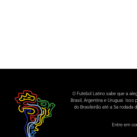
O Futebol Latino sabe que a ale
Brasil, Argentina e Uruguai. Iss
do Brasileirão até a 5a rodad
Entre em co