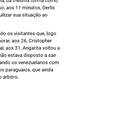
mpia, da mesma forma como
so, aos 11 minutos, Derlis
ilizar sua situação ao
o os visitantes que, logo
rar, aos 26, Cristopher
l, aos 31, Angarita voltou a
ão estava disposto a sair
xando os venezuelanos com
os paraguaios, que ainda
 árbitro.