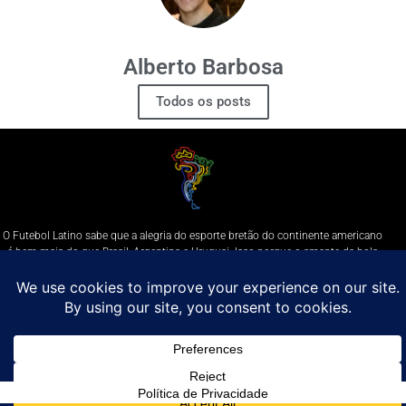
Alberto Barbosa
Todos os posts
O Futebol Latino sabe que a alegria do esporte bretão do continente americano
é bem mais do que Brasil, Argentina e Uruguai. Isso porque o amante da bola
quer mesmo é saber de tudo, desde a final do Brasileirão até a 5a rodada do
Peruano, com a mesma seriedade e com a mesma paixão.
Leia Mais
Entre em contato conosco:
comercial@futebolatino.com.br
© Futebol Latino - Todos os Direitos Reservados - 2021
Política de Privacidade