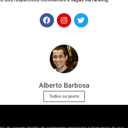
Alberto Barbosa
Todos os posts
gria do esporte bretão do continente americano é bem mais do que