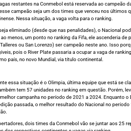
 vagas restantes na Conmebol está reservada ao campeão da
e esse campeão seja um dos times que venceu nos últimos q
nense. Nessa situação, a vaga volta para o ranking.
seja eliminado (desde que nas penalidades), o Nacional po
 ao menos, um ponto no ranking da Fifa, ele ascenderia de 
, Talleres ou San Lorenzo) ser campeão neste ano. Isso porq
gíveis, pois o River Plate passaria a ocupar a vaga de ranki
 país, no novo Mundial, via título continental.
 essa situação é o Olimpia, última equipe que está se cla
 também tem 57 unidades no ranking em questão. Porém, lev
 melhor campanha no período de 2021 a 2024. Enquanto o 
 edição passada, o melhor resultado do Nacional no período f
ão.
ibertadores, dois times da Conmebol vão se juntar aos 25 re
 dos respectivos continentes e vagas via ranking.