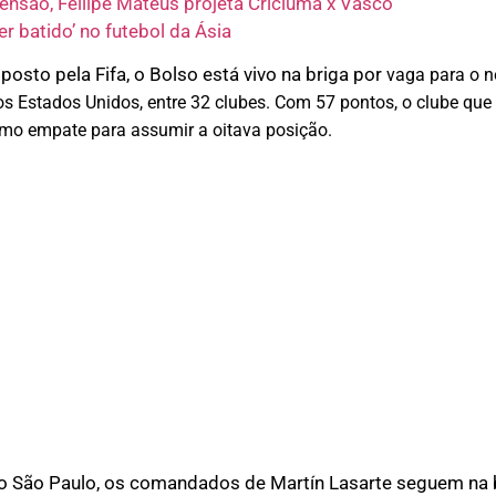
ensão, Fellipe Mateus projeta Criciúma x Vasco
er batido’ no futebol da Ásia
osto pela Fifa, o Bolso está vivo na briga por
vaga para o n
s Estados Unidos, entre 32 clubes. Com 57 pontos, o clube qu
smo empate para assumir a oitava posição.
do São Paulo, os comandados de Martín Lasarte seguem na b