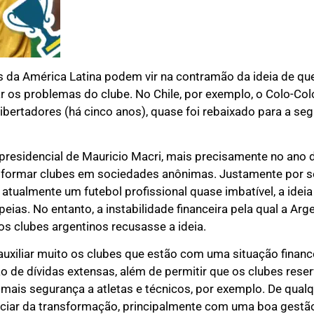
s da América Latina podem vir na contramão da ideia de qu
os problemas do clube. No Chile, por exemplo, o Colo-Col
bertadores (há cinco anos), quase foi rebaixado para a se
presidencial de Mauricio Macri, mais precisamente no ano 
nsformar clubes em sociedades anônimas. Justamente por 
tualmente um futebol profissional quase imbatível, a ideia 
ias. No entanto, a instabilidade financeira pela qual a Arg
s clubes argentinos recusasse a ideia.
auxiliar muito os clubes que estão com uma situação finan
ção de dívidas extensas, além de permitir que os clubes res
 mais segurança a atletas e técnicos, por exemplo. De qualqu
iciar da transformação, principalmente com uma boa gestão