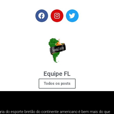
Equipe FL
Todos os posts
gria do esporte bretão do continente americano é bem mais do que