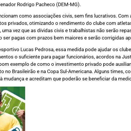
 senador Rodrigo Pacheco (DEM-MG).
funcionam como associações civis, sem fins lucrativos. Com
tos privados, otimizando o rendimento do clube com atlet
, uma vez que as dívidas civis e trabalhistas não serão rep
 ser pagas com prazos bem maiores e serão corrigidas ape
esportivo Lucas Pedrosa, essa medida pode ajudar os clube
entos o suficiente para pagar funcionários, acordos na Justi
 bom exemplo de como o investimento privado pode auxilia
no Brasileirão e na Copa Sul-Americana. Alguns times, co
 à mudança e acreditam que poderão se beneficiar da medi