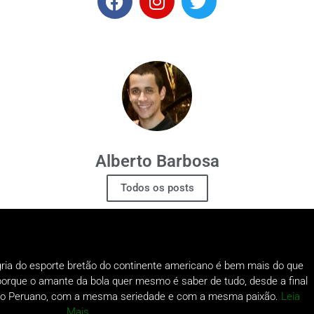
Alberto Barbosa
Todos os posts
gria do esporte bretão do continente americano é bem mais do que
o porque o amante da bola quer mesmo é saber de tudo, desde a final
a do Peruano, com a mesma seriedade e com a mesma paixão.
Leia
Mais