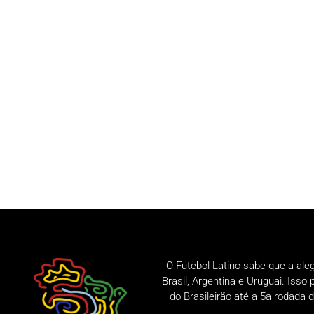
O Futebol Latino sabe que a ale
Brasil, Argentina e Uruguai. Iss
do Brasileirão até a 5a rodad