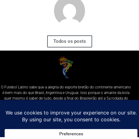
Todos os posts
O Futebol Latino sabe que a alegria do esporte bretão do continente americano
é bem mais do que Brasil, Argentina e Uruguai. Isso porque o amante da bola
quer mesmo é saber de tudo, desde a final do Brasileirão até a 5a rodada do
Peruano, com a mesma seriedade e com a mesma paixão.
Leia Mais
Entre em contato conosco:
comercial@futebolatino.com.br
© Futebol Latino - Todos os Direitos Reservados - 2021