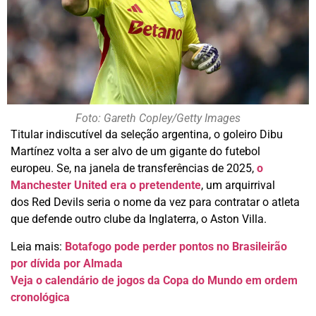
Foto: Gareth Copley/Getty Images
Titular indiscutível da seleção argentina, o goleiro Dibu
Martínez volta a ser alvo de um gigante do futebol
europeu. Se, na janela de transferências de 2025,
o
Manchester United era o pretendente
, um arquirrival
dos Red Devils seria o nome da vez para contratar o atleta
que defende outro clube da Inglaterra, o Aston Villa.
Leia mais:
Botafogo pode perder pontos no Brasileirão
por dívida por Almada
Veja o calendário de jogos da Copa do Mundo em ordem
cronológica