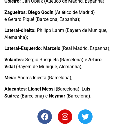
Goleiro:
Jan Oblak (Atlético de Madrid, Espanha);
Zagueiros: Diego Godín
(Atlético de Madrid)
e
Gerard
Piqué (Barcelona, Espanha);
Lateral-direito:
Philipp Lahm (Bayern de Munique,
Alemanha);
Lateral-Esquerdo: Marcelo
(Real Madrid, Espanha);
Volantes:
Sergio
Busquets (Barcelona) e
Arturo
Vidal
(Bayern de Munique, Alemanha);
Meia:
Andrés Iniesta (Barcelona);
Atacantes: Lionel Messi
(Barcelona),
Luis
Suárez
(Barcelona) e
Neymar
(Barcelona).