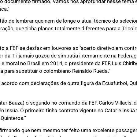
 do documento firmado. Vamos nos aprofundar nesse tema
ica.”
stão de lembrar que nem de longe o atual técnico do seleci
ação, que tinha planos totalmente diferentes para a Tricol
o a FEF se desfaz em louvores ao ‘acerto diretivo em contra
dor da Tri jamais gozou de simpatia internamente na Federa
 e moral no Brasil em 2014, o presidente da FEF, Luis Chiri
a para substituir o colombiano Reinaldo Rueda.”
e acordo com declarações de outra figura da Ecuafútbol, Q
atar Bauza) o segundo no comando da FEF, Carlos Villacís, 
én Insúa. O primeiro tinha contrato vigente no Catar e Insú
Quinteros.”
, afirmando que nem mesmo ter feito uma excelente passage