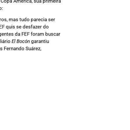
a Copa América, sua primeira
o:
ros, mas tudo parecia ser
EF quis se desfazer do
igentes da FEF foram buscar
diário
El Bocón
garantiu
s Fernando Suárez,