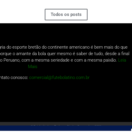
Todos os posts
gria do esporte bretão do continente americano é bem mais do que
o porque o amante da bola quer mesmo é saber de tudo, desde a final
a do Peruano, com a mesma seriedade e com a mesma paixão.
Leia
Mais
ntato conosco:
comercial@futebolatino.com.br
© Futebol Latino - Todos os Direitos Reservados - 2021