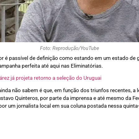
Foto: Reprodução/YouTube
or é passível de definição como estando em um estado de g
panha perfeita até aqui nas Eliminatórias.
rez já projeta retorno a seleção do Uruguai
nda não sabem é que, em função dos triunfos recentes, a 
Gustavo Quinteros, por parte da imprensa e até mesmo da F
por um jornalista local em sua coluna postada nessa quinta-f