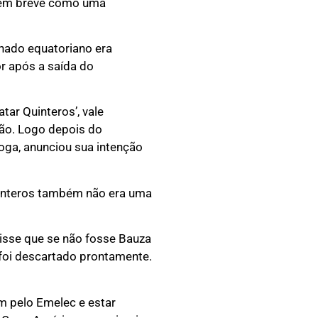
 em breve como uma
onado equatoriano era
or após a saída do
tar Quinteros’, vale
ção. Logo depois do
boga, anunciou sua intenção
uinteros também não era uma
disse que se não fosse Bauza
a foi descartado prontamente.
m pelo Emelec e estar