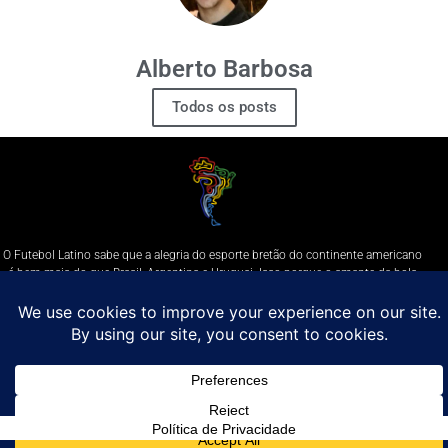
Alberto Barbosa
Todos os posts
O Futebol Latino sabe que a alegria do esporte bretão do continente americano
é bem mais do que Brasil, Argentina e Uruguai. Isso porque o amante da bola
quer mesmo é saber de tudo, desde a final do Brasileirão até a 5a rodada do
Peruano, com a mesma seriedade e com a mesma paixão.
Leia Mais
Entre em contato conosco:
comercial@futebolatino.com.br
© Futebol Latino - Todos os Direitos Reservados - 2021
Política de Privacidade