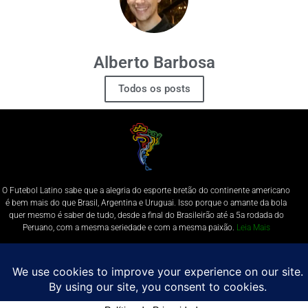
Alberto Barbosa
Todos os posts
O Futebol Latino sabe que a alegria do esporte bretão do continente americano
é bem mais do que Brasil, Argentina e Uruguai. Isso porque o amante da bola
quer mesmo é saber de tudo, desde a final do Brasileirão até a 5a rodada do
Peruano, com a mesma seriedade e com a mesma paixão.
Leia Mais
Entre em contato conosco:
comercial@futebolatino.com.br
© Futebol Latino - Todos os Direitos Reservados - 2021