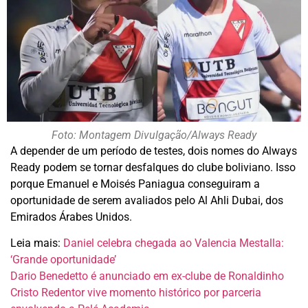
Foto: Montagem Divulgação/Always Ready
A depender de um período de testes, dois nomes do Always
Ready podem se tornar desfalques do clube boliviano. Isso
porque Emanuel e Moisés Paniagua conseguiram a
oportunidade de serem avaliados pelo Al Ahli Dubai, dos
Emirados Árabes Unidos.
Leia mais:
Daniel celebra chegada ao Valencia Mestalla:
‘Grande oportunidade’
Dario Benedetto é anunciado em ex-clube de Ronaldinho
Cristo Redentor vive momento histórico por parceria