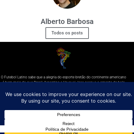
Alberto Barbosa
Todos os posts
O Futebol Latino sabe que a alegria do esporte bretão do continente americano
é bem mais do que Brasil, Argentina e Uruguai. Isso porque o amante da bola
quer mesmo é saber de tudo, desde a final do Brasileirão até a 5a rodada do
Peruano, com a mesma seriedade e com a mesma paixão.
Leia Mais
Entre em contato conosco:
comercial@futebolatino.com.br
© Futebol Latino - Todos os Direitos Reservados - 2021
Política de Privacidade