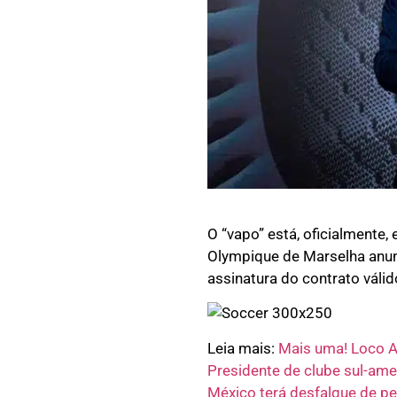
O “vapo” está, oficialmente,
Olympique de Marselha anun
assinatura do contrato válid
Leia mais:
Mais uma! Loco A
Presidente de clube sul-ame
México terá desfalque de p