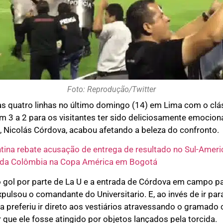
Foto: Reprodução/Twitter
s quatro linhas no último domingo (14) em Lima com o clá
m 3 a 2 para os visitantes ter sido deliciosamente emociona
 Nicolás Córdova, acabou afetando a beleza do confronto.
tina rebate acusação de entrega de resultado no Sul-Amer
ia da Colômbia na Copa América em Bogotá
 gol por parte de La U e a entrada de Córdova em campo p
pulsou o comandante do Universitario. E, ao invés de ir pa
a preferiu ir direto aos vestiários atravessando o gramado
r que ele fosse atingido por objetos lançados pela torcida.