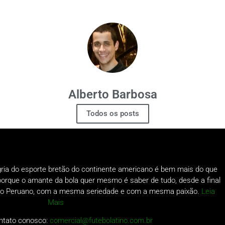
Alberto Barbosa
Todos os posts
gria do esporte bretão do continente americano é bem mais do que
o porque o amante da bola quer mesmo é saber de tudo, desde a final
a do Peruano, com a mesma seriedade e com a mesma paixão.
Leia
Mais
ntato conosco:
comercial@futebolatino.com.br