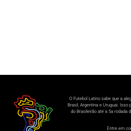
O Futebol Latino sabe que a ale
Brasil, Argentina e Uruguai. Iss
do Brasileirão até a 5a rodad
Entre em co