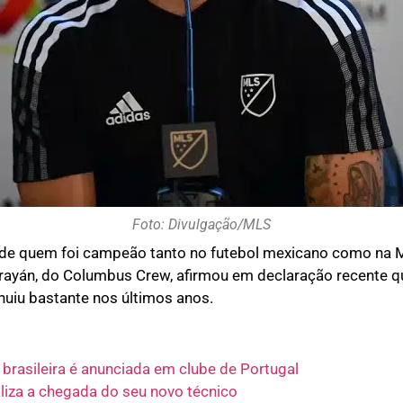
Foto: Divulgação/MLS
de quem foi campeão tanto no futebol mexicano como na M
rayán, do Columbus Crew, afirmou em declaração recente qu
nuiu bastante nos últimos anos.
brasileira é anunciada em clube de Portugal
aliza a chegada do seu novo técnico