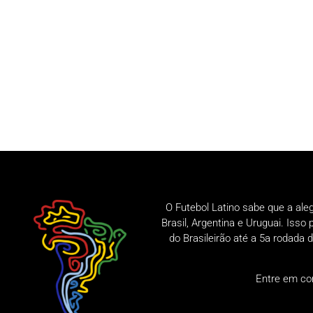
O Futebol Latino sabe que a ale
Brasil, Argentina e Uruguai. Iss
do Brasileirão até a 5a rodad
Entre em co