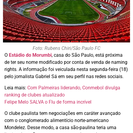
Foto: Rubens Chiri/São Paulo FC
O
Estádio do Morumbi
, casa do São Paulo, está próxima
de ter seu nome modificado por conta de venda de naming
rights. A informação foi veiculada nesta segunda-feira (18)
pelo jornalista Gabriel Sá em seu perfil nas redes sociais.
Leia mais:
Com Palmeiras liderando, Conmebol divulga
ranking de clubes atualizado
Felipe Melo SALVA o Flu de forma incrível
O clube paulista tem negociações em caráter avançado
com o conglomerado alimentício norte-americano
Mondelez. Desse modo, a casa são-paulina teria uma