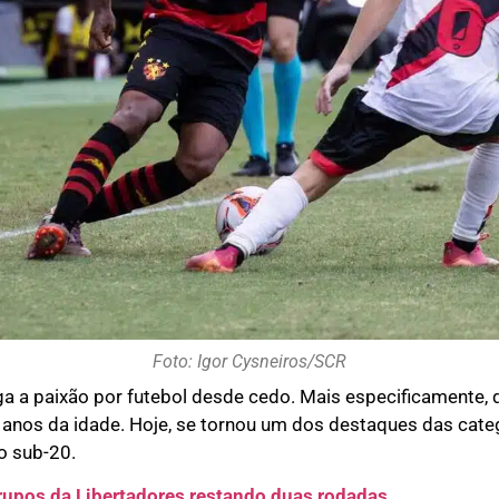
Foto: Igor Cysneiros/SCR
ga a paixão por futebol desde cedo. Mais especificamente
 anos da idade. Hoje, se tornou um dos destaques das categ
o sub-20.
upos da Libertadores restando duas rodadas