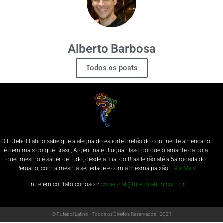
Alberto Barbosa
Todos os posts
O Futebol Latino sabe que a alegria do esporte bretão do continente americano
é bem mais do que Brasil, Argentina e Uruguai. Isso porque o amante da bola
quer mesmo é saber de tudo, desde a final do Brasileirão até a 5a rodada do
Peruano, com a mesma seriedade e com a mesma paixão.
Leia Mais
Entre em contato conosco:
comercial@futebolatino.com.br
© Futebol Latino - Todos os Direitos Reservados - 2021