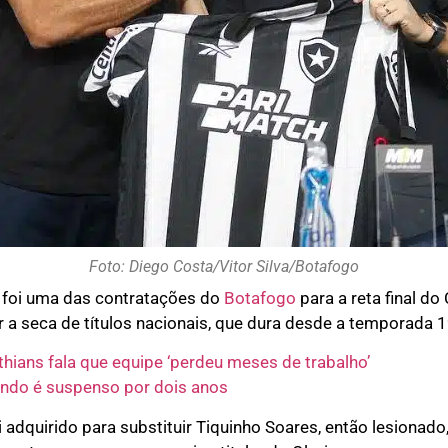
Foto: Diego Costa/Vitor Silva/Botafogo
 foi uma das contratações do
Botafogo
para a reta final d
r a seca de títulos nacionais, que dura desde a temporada 
hians fala que equipe ‘perdeu meses de trabalho’
ndo é suspenso por dois anos
i adquirido para substituir Tiquinho Soares, então lesionad