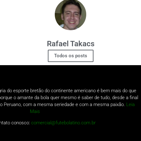
Rafael Takacs
Todos os posts
gria do esporte bretão do continente americano é bem mais do que
o porque o amante da bola quer mesmo é saber de tudo, desde a final
a do Peruano, com a mesma seriedade e com a mesma paixão.
Leia
Mais
ntato conosco:
comercial@futebolatino.com.br