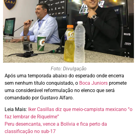
Foto: Divulgação
Após uma temporada abaixo do esperado onde encerra
sem nenhum título conquistado, o
Boca Juniors
promete
uma considerável reformulação no elenco que será
comandado por Gustavo Alfaro.
Leia Mais:
Iker Casillas diz que meio-campista mexicano “o
faz lembrar de Riquelme”
Peru desencanta, vence a Bolívia e fica perto da
classificação no sub-17