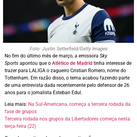
Foto: Justin Setterfield/Getty Images
No fim do último mês de março, a emissora
Sky
Sports
apontou que o
Atlético de Madrid
tinha interesse de
trazer para LALIGA o zagueiro Cristian Romero, nome do
Tottenham. Em razão disso, o tema acabou fazendo parte
de uma entrevista dada recentemente pelo defensor de 26
anos para o jornalista Esteban Edul.
Leia mais:
Na Sul-Americana, começa a terceira rodada da
fase de grupos
Terceira rodada nos grupos da Libertadores começa nesta
terça-feira (22)