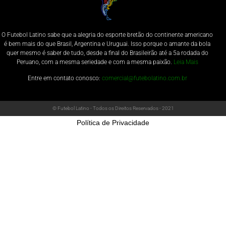
O Futebol Latino sabe que a alegria do esporte bretão do continente americano
é bem mais do que Brasil, Argentina e Uruguai. Isso porque o amante da bola
quer mesmo é saber de tudo, desde a final do Brasileirão até a 5a rodada do
Peruano, com a mesma seriedade e com a mesma paixão.
Leia Mais
Entre em contato conosco:
comercial@futebolatino.com.br
© Futebol Latino - Todos os Direitos Reservados - 2021
Política de Privacidade