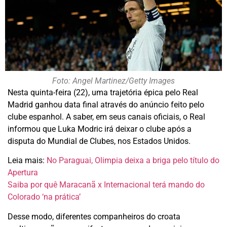
Foto: Angel Martinez/Getty Images
Nesta quinta-feira (22), uma trajetória épica pelo Real
Madrid ganhou data final através do anúncio feito pelo
clube espanhol. A saber, em seus canais oficiais, o Real
informou que Luka Modric irá deixar o clube após a
disputa do Mundial de Clubes, nos Estados Unidos.
Leia mais:
No Paraguai, Olimpia deixa a briga pelo título do
Apertura
Saiba por quê Maracanã x Internacional terá mando do
Colorado ‘na prática’
Desse modo, diferentes companheiros do croata