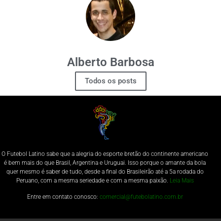
Alberto Barbosa
Todos os posts
O Futebol Latino sabe que a alegria do esporte bretão do continente americano
é bem mais do que Brasil, Argentina e Uruguai. Isso porque o amante da bola
quer mesmo é saber de tudo, desde a final do Brasileirão até a 5a rodada do
Peruano, com a mesma seriedade e com a mesma paixão.
Leia Mais
Entre em contato conosco:
comercial@futebolatino.com.br