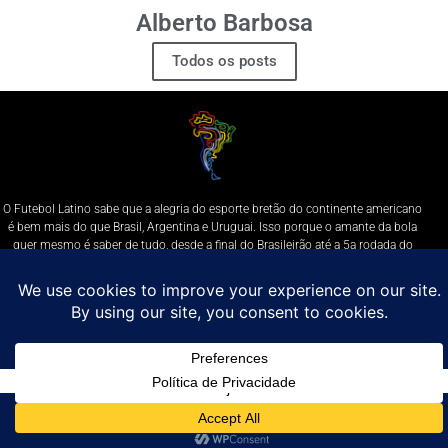
Alberto Barbosa
Todos os posts
O Futebol Latino sabe que a alegria do esporte bretão do continente americano
é bem mais do que Brasil, Argentina e Uruguai. Isso porque o amante da bola
quer mesmo é saber de tudo, desde a final do Brasileirão até a 5a rodada do
Peruano, com a mesma seriedade e com a mesma paixão.
Leia Mais
Entre em contato conosco:
comercial@futebolatino.com.br
© Futebol Latino - Todos os Direitos Reservados - 2021
Política de Privacidade