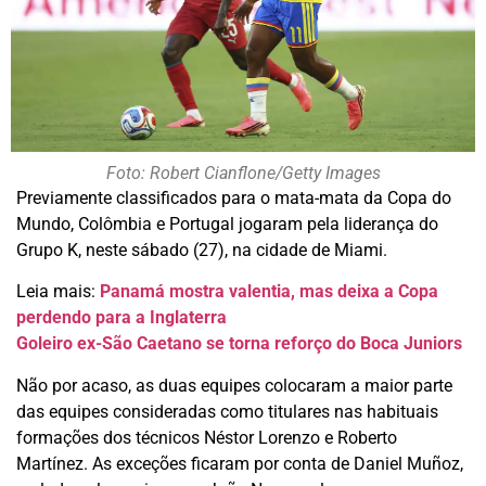
Foto: Robert Cianflone/Getty Images
Previamente classificados para o mata-mata da Copa do
Mundo, Colômbia e Portugal jogaram pela liderança do
Grupo K, neste sábado (27), na cidade de Miami.
Leia mais:
Panamá mostra valentia, mas deixa a Copa
perdendo para a Inglaterra
Goleiro ex-São Caetano se torna reforço do Boca Juniors
Não por acaso, as duas equipes colocaram a maior parte
das equipes consideradas como titulares nas habituais
formações dos técnicos Néstor Lorenzo e Roberto
Martínez. As exceções ficaram por conta de Daniel Muñoz,