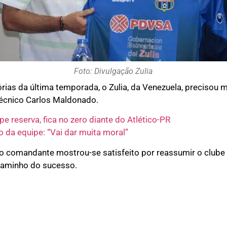
Foto: Divulgação Zulia
ias da última temporada, o Zulia, da Venezuela, precisou 
técnico Carlos Maldonado.
e reserva, fica no zero diante do Atlético-PR
to da equipe: “Vai dar muita moral”
o comandante mostrou-se satisfeito por reassumir o clube
 caminho do sucesso.