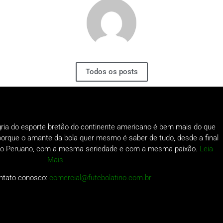
Todos os posts
gria do esporte bretão do continente americano é bem mais do que
o porque o amante da bola quer mesmo é saber de tudo, desde a final
a do Peruano, com a mesma seriedade e com a mesma paixão.
Leia
Mais
ntato conosco:
comercial@futebolatino.com.br