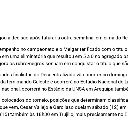
ou a decisão após faturar a outra semi-final em cima do Re
enho no campeonato e o Melgar ter ficado com o título d
 em uma eliminatória que resultou em 5 a 0 no agregado pa
 agora os rubro-negros sonham em conquistar o título que n
andes finalistas do Descentralizado vão ocorrer no domingo
da tem mando Celeste e ocorrerá no Estádio Nacional de L
o nacional, ocorrerá no Estádio da UNSA em Arequipa tamb
rto colocados do torneio, posições que determinam classific
que vem, Cesar Vallejo e Garcilaso duelam sábado (12) em
 (15) também às 18h30 em Trujillo, mais precisamente no 