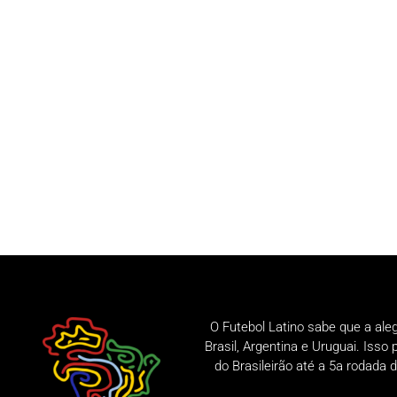
O Futebol Latino sabe que a ale
Brasil, Argentina e Uruguai. Iss
do Brasileirão até a 5a rodad