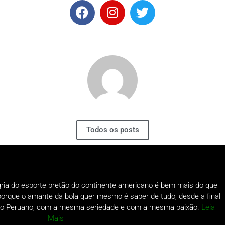
Todos os posts
gria do esporte bretão do continente americano é bem mais do que
o porque o amante da bola quer mesmo é saber de tudo, desde a final
a do Peruano, com a mesma seriedade e com a mesma paixão.
Leia
Mais