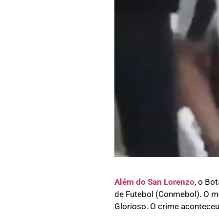
Além do San Lorenzo
, o Bo
de Futebol (Conmebol). O mo
Glorioso. O crime aconteceu 