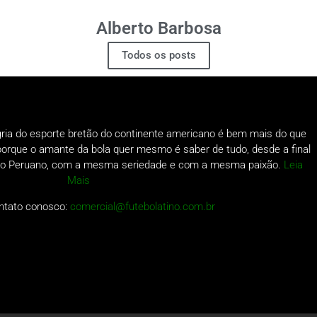
Alberto Barbosa
Todos os posts
gria do esporte bretão do continente americano é bem mais do que
o porque o amante da bola quer mesmo é saber de tudo, desde a final
a do Peruano, com a mesma seriedade e com a mesma paixão.
Leia
Mais
ntato conosco:
comercial@futebolatino.com.br