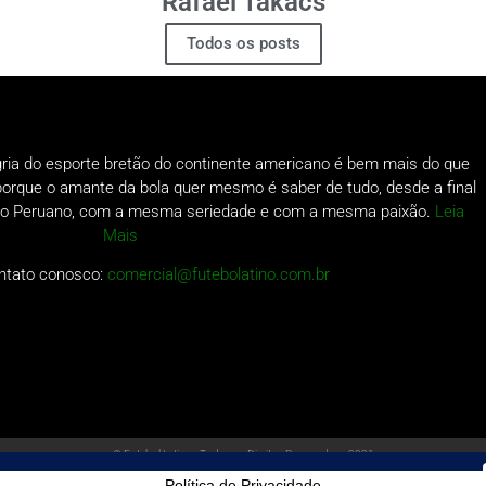
Rafael Takacs
Todos os posts
gria do esporte bretão do continente americano é bem mais do que
o porque o amante da bola quer mesmo é saber de tudo, desde a final
a do Peruano, com a mesma seriedade e com a mesma paixão.
Leia
Mais
ntato conosco:
comercial@futebolatino.com.br
© Futebol Latino - Todos os Direitos Reservados - 2021
Política de Privacidade