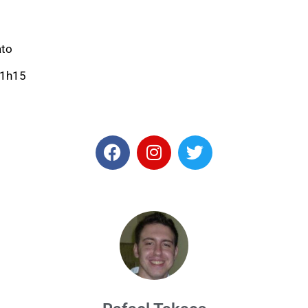
ato
21h15