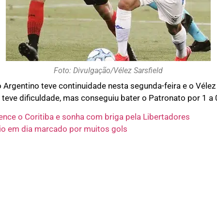
Foto: Divulgação/Vélez Sarsfield
rgentino teve continuidade nesta segunda-feira e o Vélez Sa
 teve dificuldade, mas conseguiu bater o Patronato por 1 a 
vence o Coritiba e sonha com briga pela Libertadores
rio em dia marcado por muitos gols