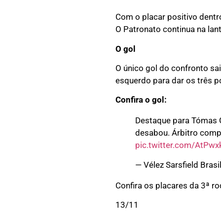
Com o placar positivo dentro
O Patronato continua na lan
O gol
O único gol do confronto sa
esquerdo para dar os três p
Confira o gol:
Destaque para Tómas Gu
desabou. Árbitro comp
pic.twitter.com/AtPw
— Vélez Sarsfield Brasi
Confira os placares da 3ª r
13/11