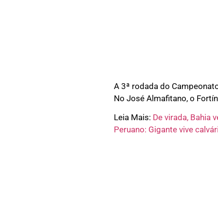
A 3ª rodada do Campeonato A
No José Almafitano, o Fortín
Leia Mais:
De virada, Bahia 
Peruano: Gigante vive calvá