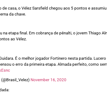
 de casa, o Vélez Sarsfield chegou aos 5 pontos e assumiu 
terna da chave.
iu na etapa final. Em cobrança de pênalti, o jovem Thiago A
ontos ao Vélez.
idara. É o melhor jogador Fortinero nesta partida. Lucero
ensou o erro da primeira etapa. Almada perfeito, como se
xkEsnc
l (@Brasil_Velez)
November 16, 2020
odada: