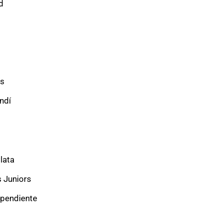
d
ys
ndí
lata
s Juniors
ependiente