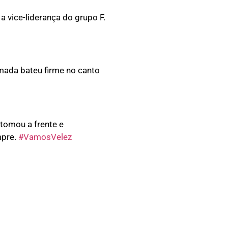
a vice-liderança do grupo F.
lmada bateu firme no canto
 tomou a frente e
mpre.
#VamosVelez