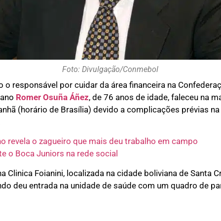
Foto: Divulgação/Conmebol
 o responsável por cuidar da área financeira na Confedera
viano
Romer Osuña Áñez
, de 76 anos de idade, faleceu na 
anhã (horário de Brasília) devido a complicações prévias 
.
 revela o zagueiro que mais deu trabalho em campo
te o Boca Juniors na rede social
Clinica Foianini, localizada na cidade boliviana de Santa Cr
ndo deu entrada na unidade de saúde com um quadro de par