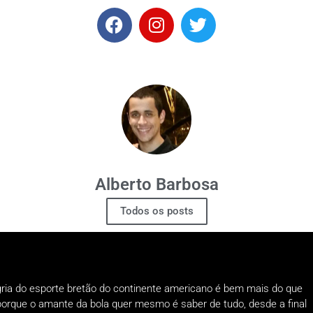
Alberto Barbosa
Todos os posts
gria do esporte bretão do continente americano é bem mais do que
o porque o amante da bola quer mesmo é saber de tudo, desde a final