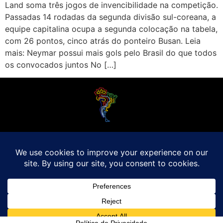
Land soma três jogos de invencibilidade na competição.
Passadas 14 rodadas da segunda divisão sul-coreana, a
equipe capitalina ocupa a segunda colocação na tabela,
com 26 pontos, cinco atrás do ponteiro Busan. Leia
mais: Neymar possui mais gols pelo Brasil do que todos
os convocados juntos No […]
O Futebol Latino sabe que a alegria do esporte bretão do continente americano
é bem mais do que Brasil, Argentina e Uruguai. Isso porque o amante da bola
quer mesmo é saber de tudo, desde a final do Brasileirão até a 5a rodada do
Peruano, com a mesma seriedade e com a mesma paixão.
Leia Mais
Entre em contato conosco:
comercial@futebolatino.com.br
© Futebol Latino - Todos os Direitos Reservados - 2021