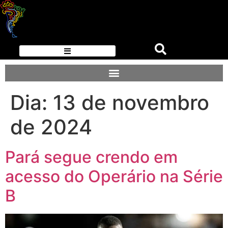
Dia:
13 de novembro
de 2024
Pará segue crendo em
acesso do Operário na Série
B